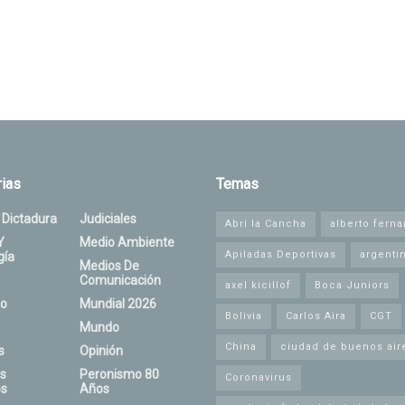
ias
Temas
 Dictadura
Judiciales
Abrí la Cancha
alberto fern
Y
Medio Ambiente
Apiladas Deportivas
argenti
gía
Medios De
Comunicación
axel kicillof
Boca Juniors
o
Mundial 2026
Bolivia
Carlos Aira
CGT
Mundo
China
ciudad de buenos air
s
Opinión
s
Peronismo 80
Coronavirus
s
Años