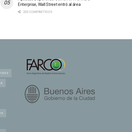
Enterprise, Wall Street entró al área
203 COMPARTIDOS
andez
na
es