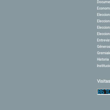
Docume
Econom
Eleccio
Eleccio
Eleccio
Eleccio
Entrevis
Géneros
Gremial
Historia
Instituci
Visita