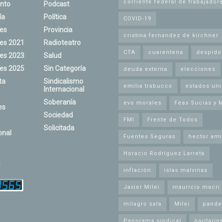
corriente federal de trabajador
nto
Podcast
ía
Política
COVID-19
nes
Provincia
cristina fernandez de kirchner
nes 2021
Radioteatro
CTA
cuarentena
despido
nes 2023
Salud
nes 2025
Sin Categoría
deuda externa
elecciones
ta
Sindicalismo
emilia trabucco
estados un
Internacional
Soberanía
evo morales
Feas Sucias y 
es
Sociedad
FMI
Frente de Todos
Solicitada
onal
Fuentes Seguras
hector ami
Horacio Rodríguez Larreta
s
inflación
islas malvinas
Javier Milei
mauricio macri
milagro sala
Milei
pande
Panorama sindical
paritaria