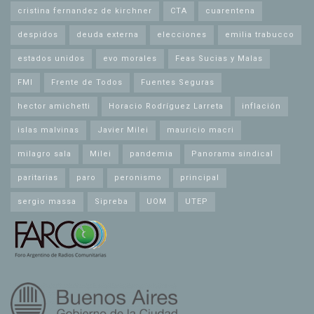
cristina fernandez de kirchner
CTA
cuarentena
despidos
deuda externa
elecciones
emilia trabucco
estados unidos
evo morales
Feas Sucias y Malas
FMI
Frente de Todos
Fuentes Seguras
hector amichetti
Horacio Rodríguez Larreta
inflación
islas malvinas
Javier Milei
mauricio macri
milagro sala
Milei
pandemia
Panorama sindical
paritarias
paro
peronismo
principal
sergio massa
Sipreba
UOM
UTEP