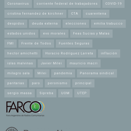
Coronavirus
corriente federal de trabajadores
COVID-19
cristina fernandez de kirchner
CTA
cuarentena
despidos
deuda externa
elecciones
emilia trabucco
estados unidos
evo morales
Feas Sucias y Malas
FMI
Frente de Todos
Fuentes Seguras
hector amichetti
Horacio Rodríguez Larreta
inflación
islas malvinas
Javier Milei
mauricio macri
milagro sala
Milei
pandemia
Panorama sindical
paritarias
paro
peronismo
principal
sergio massa
Sipreba
UOM
UTEP