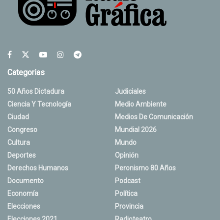
Categorias
50 Años Dictadura
Judiciales
Ciencia Y Tecnología
Medio Ambiente
Ciudad
Medios De Comunicación
Congreso
Mundial 2026
Cultura
Mundo
Deportes
Opinión
Derechos Humanos
Peronismo 80 Años
Documento
Podcast
Economía
Política
Elecciones
Provincia
Elecciones 2021
Radioteatro