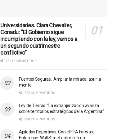
Universidades. Clara Chevalier,
Conadu: “El Gobierno sigue
incumpliendo con la ley, vamos a
un segundo cuatrimestre
conflictivo”
239 COMPARTIDOS
Fuentes Seguras. Ampliar la mirada, abrir la
mente
222 COMPARTIDOS
Ley de Tierras: “La extranjerización avanza
sobre territorios estratégicos de la Argentina”
230 COMPARTIDOS
Apiladas Deportivas: Con el FIFA Forward
Enterprise, Wall Street entró al área