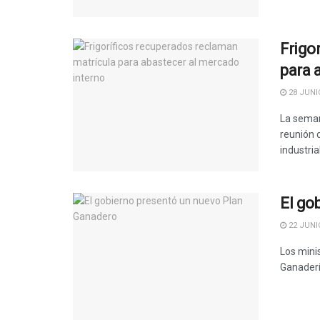
Frigo
para 
28 JUNIO
La seman
reunión 
industria
El go
22 JUNIO
Los minis
Ganaderí