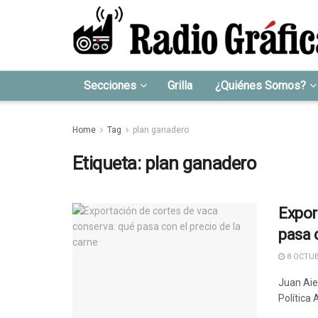
Secciones
Grilla
¿Quiénes Somos?
Home
Tag
plan ganadero
Etiqueta:
plan ganadero
Expor
pasa 
8 OCTUB
Juan Aie
Política 