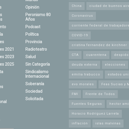
China
ciudad de buenos air
s
Opinión
s
Peronismo 80
Coronavirus
s
Años
corriente federal de trabajador
nto
Podcast
ía
Política
COVID-19
nes
Provincia
cristina fernandez de kirchner
nes 2021
Radioteatro
CTA
cuarentena
despido
nes 2023
Salud
nes 2025
Sin Categoría
deuda externa
elecciones
ta
Sindicalismo
emilia trabucco
estados un
Internacional
Soberanía
evo morales
Feas Sucias y 
es
Sociedad
FMI
Frente de Todos
Solicitada
onal
Fuentes Seguras
hector ami
Horacio Rodríguez Larreta
s
inflación
islas malvinas