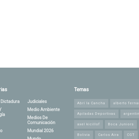
ias
Temas
 Dictadura
Judiciales
Abrí la Cancha
alberto fern
Y
Medio Ambiente
Apiladas Deportivas
argenti
gía
Medios De
Comunicación
axel kicillof
Boca Juniors
o
Mundial 2026
Bolivia
Carlos Aira
CGT
Mundo