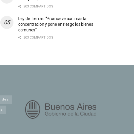
203 COMPARTIDOS
Ley de Tierras: “Promueve aún más la
concentración y pone en riesgo los bienes
comunes”
203 COMPARTIDOS
andez
na