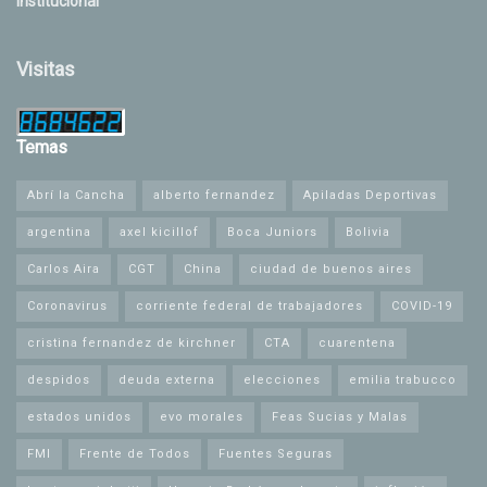
Institucional
Visitas
Temas
Abrí la Cancha
alberto fernandez
Apiladas Deportivas
argentina
axel kicillof
Boca Juniors
Bolivia
Carlos Aira
CGT
China
ciudad de buenos aires
Coronavirus
corriente federal de trabajadores
COVID-19
cristina fernandez de kirchner
CTA
cuarentena
despidos
deuda externa
elecciones
emilia trabucco
estados unidos
evo morales
Feas Sucias y Malas
FMI
Frente de Todos
Fuentes Seguras