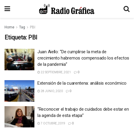
Home
Tag
PBI
Etiqueta:
PBI
Juan Aiello: “De cumplirse la meta de
crecimiento habremos compensado los efectos
de la pandemia”
22 SEPTIEMBRE, 2021
0
Extensión de la cuarentena: análisis económico
28 JUNIO, 2020
0
“Reconocer el trabajo de cuidados debe estar en
la agenda de esta etapa”
7 OCTUBRE, 2019
0