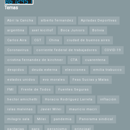
Temas
Abrí la Cancha
alberto fernandez
Apiladas Deportivas
argentina
axel kicillof
Boca Juniors
Bolivia
Carlos Aira
CGT
China
ciudad de buenos aires
Coronavirus
corriente federal de trabajadores
COVID-19
cristina fernandez de kirchner
CTA
cuarentena
despidos
deuda externa
elecciones
emilia trabucco
estados unidos
evo morales
Feas Sucias y Malas
FMI
Frente de Todos
Fuentes Seguras
hector amichetti
Horacio Rodríguez Larreta
inflación
islas malvinas
Javier Milei
mauricio macri
milagro sala
Milei
pandemia
Panorama sindical
paritarias
paro
peronismo
principal