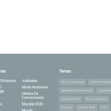
ias
Temas
 Dictadura
Judiciales
Abrí la Cancha
alberto fern
Y
Medio Ambiente
Apiladas Deportivas
argenti
gía
Medios De
Comunicación
axel kicillof
Boca Juniors
o
Mundial 2026
Bolivia
Carlos Aira
CGT
Mundo