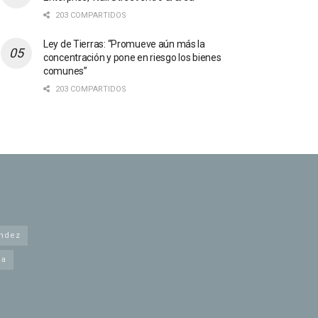
203 COMPARTIDOS
Ley de Tierras: “Promueve aún más la
concentración y pone en riesgo los bienes
comunes”
203 COMPARTIDOS
andez
na