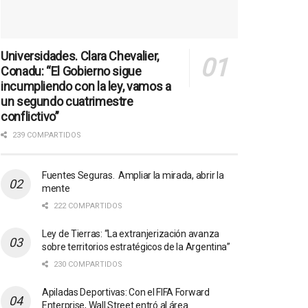
Universidades. Clara Chevalier,
Conadu: “El Gobierno sigue
incumpliendo con la ley, vamos a
un segundo cuatrimestre
conflictivo”
239 COMPARTIDOS
Fuentes Seguras. Ampliar la mirada, abrir la
mente
222 COMPARTIDOS
Ley de Tierras: “La extranjerización avanza
sobre territorios estratégicos de la Argentina”
230 COMPARTIDOS
Apiladas Deportivas: Con el FIFA Forward
Enterprise, Wall Street entró al área