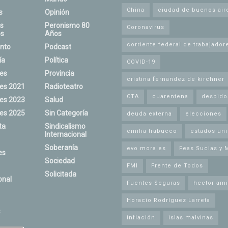
China
ciudad de buenos air
s
Opinión
s
Peronismo 80
Coronavirus
s
Años
corriente federal de trabajador
nto
Podcast
ía
Política
COVID-19
nes
Provincia
cristina fernandez de kirchner
nes 2021
Radioteatro
CTA
cuarentena
despido
nes 2023
Salud
nes 2025
Sin Categoría
deuda externa
elecciones
ta
Sindicalismo
emilia trabucco
estados un
Internacional
Soberanía
evo morales
Feas Sucias y 
es
Sociedad
FMI
Frente de Todos
Solicitada
onal
Fuentes Seguras
hector ami
Horacio Rodríguez Larreta
s
inflación
islas malvinas