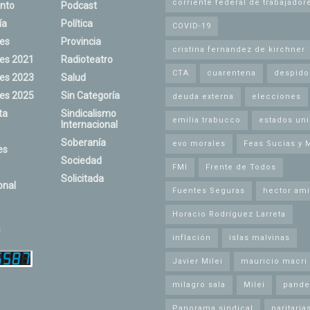
corriente federal de trabajador
nto
Podcast
ía
Política
COVID-19
nes
Provincia
cristina fernandez de kirchner
nes 2021
Radioteatro
CTA
cuarentena
despido
nes 2023
Salud
nes 2025
Sin Categoría
deuda externa
elecciones
ta
Sindicalismo
emilia trabucco
estados un
Internacional
Soberanía
evo morales
Feas Sucias y 
es
Sociedad
FMI
Frente de Todos
Solicitada
onal
Fuentes Seguras
hector ami
Horacio Rodríguez Larreta
s
inflación
islas malvinas
Javier Milei
mauricio macri
milagro sala
Milei
pande
Panorama sindical
paritaria