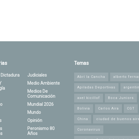
ias
Temas
 Dictadura
Judiciales
Abrí la Cancha
alberto fern
Y
Medio Ambiente
Apiladas Deportivas
argenti
gía
Medios De
Comunicación
axel kicillof
Boca Juniors
o
Mundial 2026
Bolivia
Carlos Aira
CGT
Mundo
China
ciudad de buenos air
s
Opinión
s
Peronismo 80
Coronavirus
s
Años