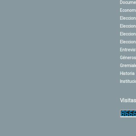
Docume
Econom
Eleccio
Eleccio
Eleccio
Eleccio
Entrevis
Géneros
Gremial
Historia
Instituci
Visita