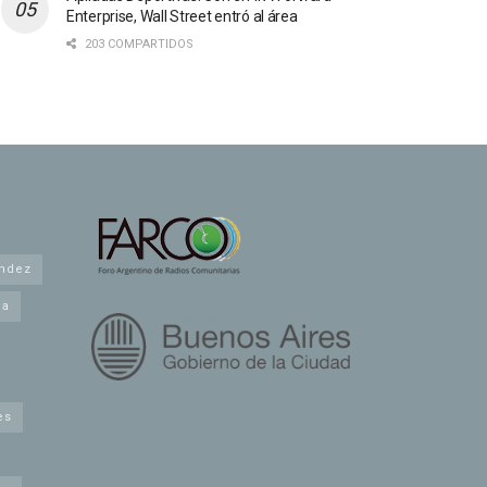
Enterprise, Wall Street entró al área
203 COMPARTIDOS
andez
na
es