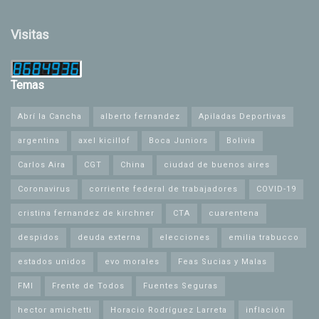
Visitas
Temas
Abrí la Cancha
alberto fernandez
Apiladas Deportivas
argentina
axel kicillof
Boca Juniors
Bolivia
Carlos Aira
CGT
China
ciudad de buenos aires
Coronavirus
corriente federal de trabajadores
COVID-19
cristina fernandez de kirchner
CTA
cuarentena
despidos
deuda externa
elecciones
emilia trabucco
estados unidos
evo morales
Feas Sucias y Malas
FMI
Frente de Todos
Fuentes Seguras
hector amichetti
Horacio Rodríguez Larreta
inflación