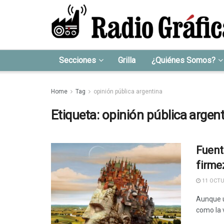
Secciones
Grilla
¿Quiénes Somos?
Home
Tag
opinión pública argentina
Etiqueta:
opinión pública argen
Fuente
firme
11 OCTU
Aunque u
como la v