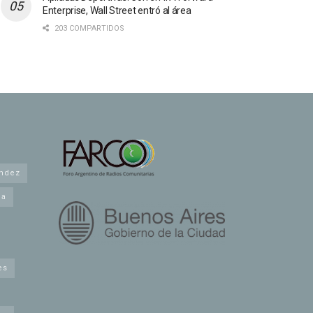
Enterprise, Wall Street entró al área
203 COMPARTIDOS
andez
na
es