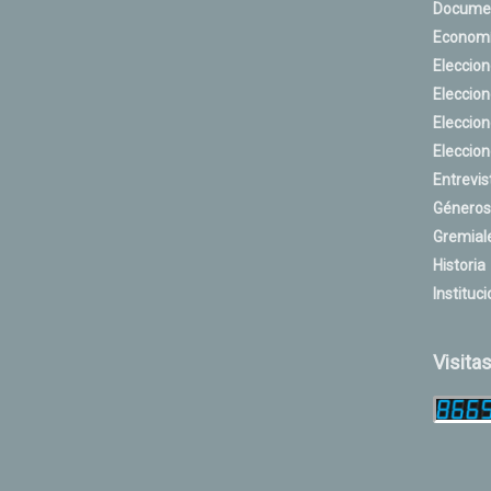
Docume
Econom
Eleccio
Eleccio
Eleccio
Eleccio
Entrevis
Géneros
Gremial
Historia
Instituci
Visita