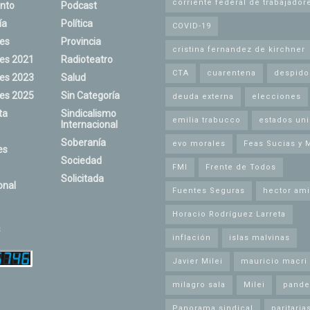
corriente federal de trabajador
nto
Podcast
ía
Política
COVID-19
nes
Provincia
cristina fernandez de kirchner
nes 2021
Radioteatro
CTA
cuarentena
despido
nes 2023
Salud
nes 2025
Sin Categoría
deuda externa
elecciones
ta
Sindicalismo
emilia trabucco
estados un
Internacional
Soberanía
evo morales
Feas Sucias y 
es
Sociedad
FMI
Frente de Todos
Solicitada
onal
Fuentes Seguras
hector ami
Horacio Rodríguez Larreta
s
inflación
islas malvinas
Javier Milei
mauricio macri
milagro sala
Milei
pande
Panorama sindical
paritaria