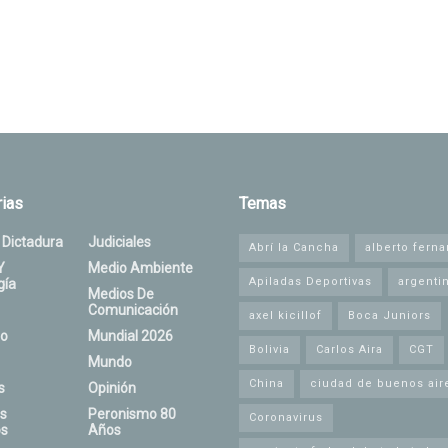
ias
Temas
 Dictadura
Judiciales
Abrí la Cancha
alberto fern
Y
Medio Ambiente
Apiladas Deportivas
argenti
gía
Medios De
Comunicación
axel kicillof
Boca Juniors
o
Mundial 2026
Bolivia
Carlos Aira
CGT
Mundo
China
ciudad de buenos air
s
Opinión
s
Peronismo 80
Coronavirus
s
Años