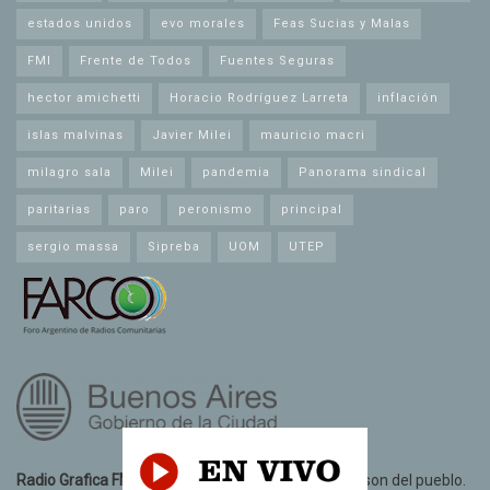
estados unidos
evo morales
Feas Sucias y Malas
FMI
Frente de Todos
Fuentes Seguras
hector amichetti
Horacio Rodríguez Larreta
inflación
islas malvinas
Javier Milei
mauricio macri
milagro sala
Milei
pandemia
Panorama sindical
paritarias
paro
peronismo
principal
sergio massa
Sipreba
UOM
UTEP
Radio Grafica FM 89.3
© 2021. Todos los derechos son del pueblo.