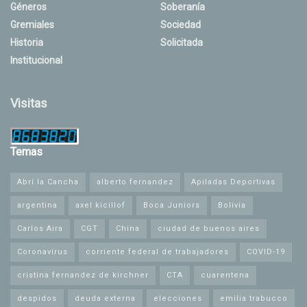
Géneros
Soberanía
Gremiales
Sociedad
Historia
Solicitada
Institucional
Visitas
Temas
Abrí la Cancha
alberto fernandez
Apiladas Deportivas
argentina
axel kicillof
Boca Juniors
Bolivia
Carlos Aira
CGT
China
ciudad de buenos aires
Coronavirus
corriente federal de trabajadores
COVID-19
cristina fernandez de kirchner
CTA
cuarentena
despidos
deuda externa
elecciones
emilia trabucco