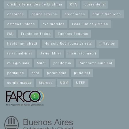
cristina fernandez de kirchner
CTA
cuarentena
despidos
deuda externa
elecciones
emilia trabucco
estados unidos
evo morales
Feas Sucias y Malas
FMI
Frente de Todos
Fuentes Seguras
hector amichetti
Horacio Rodríguez Larreta
inflación
islas malvinas
Javier Milei
mauricio macri
milagro sala
Milei
pandemia
Panorama sindical
paritarias
paro
peronismo
principal
sergio massa
Sipreba
UOM
UTEP