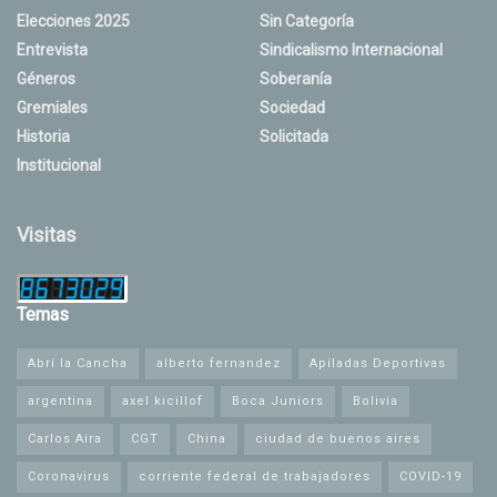
Elecciones 2025
Sin Categoría
Entrevista
Sindicalismo Internacional
Géneros
Soberanía
Gremiales
Sociedad
Historia
Solicitada
Institucional
Visitas
Temas
Abrí la Cancha
alberto fernandez
Apiladas Deportivas
argentina
axel kicillof
Boca Juniors
Bolivia
Carlos Aira
CGT
China
ciudad de buenos aires
Coronavirus
corriente federal de trabajadores
COVID-19