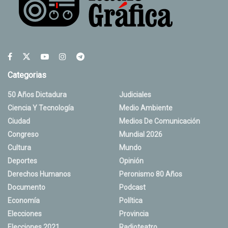
Categorias
50 Años Dictadura
Judiciales
Ciencia Y Tecnología
Medio Ambiente
Ciudad
Medios De Comunicación
Congreso
Mundial 2026
Cultura
Mundo
Deportes
Opinión
Derechos Humanos
Peronismo 80 Años
Documento
Podcast
Economía
Política
Elecciones
Provincia
Elecciones 2021
Radioteatro