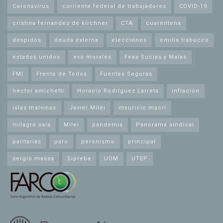
Coronavirus
corriente federal de trabajadores
COVID-19
cristina fernandez de kirchner
CTA
cuarentena
despidos
deuda externa
elecciones
emilia trabucco
estados unidos
evo morales
Feas Sucias y Malas
FMI
Frente de Todos
Fuentes Seguras
hector amichetti
Horacio Rodríguez Larreta
inflación
islas malvinas
Javier Milei
mauricio macri
milagro sala
Milei
pandemia
Panorama sindical
paritarias
paro
peronismo
principal
sergio massa
Sipreba
UOM
UTEP