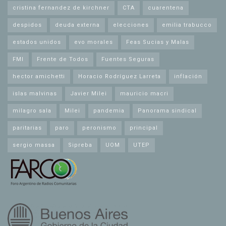
cristina fernandez de kirchner
CTA
cuarentena
despidos
deuda externa
elecciones
emilia trabucco
estados unidos
evo morales
Feas Sucias y Malas
FMI
Frente de Todos
Fuentes Seguras
hector amichetti
Horacio Rodríguez Larreta
inflación
islas malvinas
Javier Milei
mauricio macri
milagro sala
Milei
pandemia
Panorama sindical
paritarias
paro
peronismo
principal
sergio massa
Sipreba
UOM
UTEP