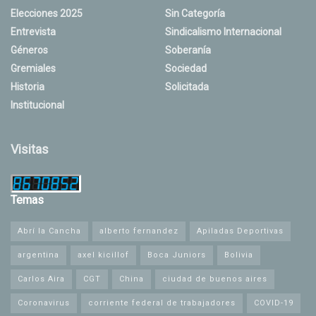
Elecciones 2025
Sin Categoría
Entrevista
Sindicalismo Internacional
Géneros
Soberanía
Gremiales
Sociedad
Historia
Solicitada
Institucional
Visitas
Temas
Abrí la Cancha
alberto fernandez
Apiladas Deportivas
argentina
axel kicillof
Boca Juniors
Bolivia
Carlos Aira
CGT
China
ciudad de buenos aires
Coronavirus
corriente federal de trabajadores
COVID-19