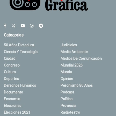
Categorias
50 Años Dictadura
Judiciales
Ciencia Y Tecnología
Medio Ambiente
Ciudad
Medios De Comunicación
Congreso
Mundial 2026
Cultura
Mundo
Deportes
Opinión
Derechos Humanos
Peronismo 80 Años
Documento
Podcast
Economía
Política
Elecciones
Provincia
Elecciones 2021
Radioteatro