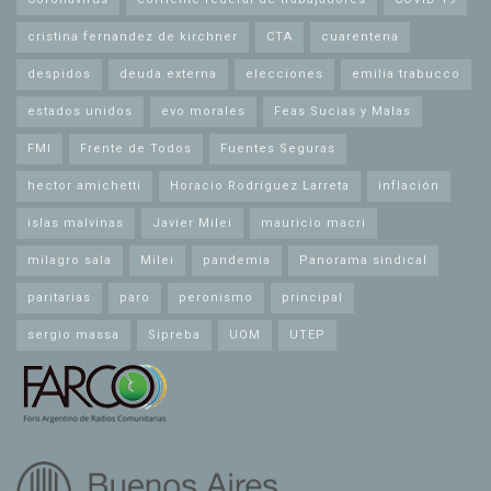
cristina fernandez de kirchner
CTA
cuarentena
despidos
deuda externa
elecciones
emilia trabucco
estados unidos
evo morales
Feas Sucias y Malas
FMI
Frente de Todos
Fuentes Seguras
hector amichetti
Horacio Rodríguez Larreta
inflación
islas malvinas
Javier Milei
mauricio macri
milagro sala
Milei
pandemia
Panorama sindical
paritarias
paro
peronismo
principal
sergio massa
Sipreba
UOM
UTEP