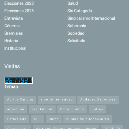
Elecciones 2023
Salud
Elecciones 2025
Sin Categoría
Entrevista
Sindicalismo Internacional
Géneros
Soberanía
Gremiales
Sociedad
Historia
Solicitada
Institucional
Visitas
Temas
Abrí la Cancha
alberto fernandez
Apiladas Deportivas
argentina
axel kicillof
Boca Juniors
Bolivia
Carlos Aira
CGT
China
ciudad de buenos aires
Coronavirus
corriente federal de trabajadores
COVID-19