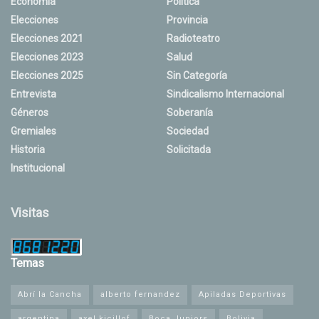
Economía
Política
Elecciones
Provincia
Elecciones 2021
Radioteatro
Elecciones 2023
Salud
Elecciones 2025
Sin Categoría
Entrevista
Sindicalismo Internacional
Géneros
Soberanía
Gremiales
Sociedad
Historia
Solicitada
Institucional
Visitas
Temas
Abrí la Cancha
alberto fernandez
Apiladas Deportivas
argentina
axel kicillof
Boca Juniors
Bolivia