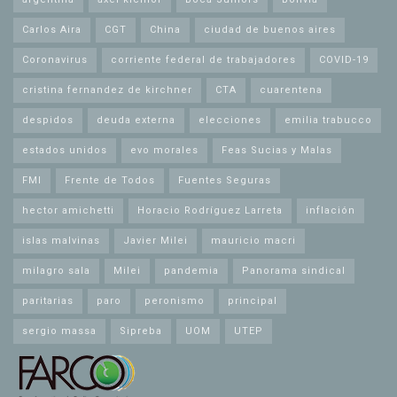
Carlos Aira
CGT
China
ciudad de buenos aires
Coronavirus
corriente federal de trabajadores
COVID-19
cristina fernandez de kirchner
CTA
cuarentena
despidos
deuda externa
elecciones
emilia trabucco
estados unidos
evo morales
Feas Sucias y Malas
FMI
Frente de Todos
Fuentes Seguras
hector amichetti
Horacio Rodríguez Larreta
inflación
islas malvinas
Javier Milei
mauricio macri
milagro sala
Milei
pandemia
Panorama sindical
paritarias
paro
peronismo
principal
sergio massa
Sipreba
UOM
UTEP