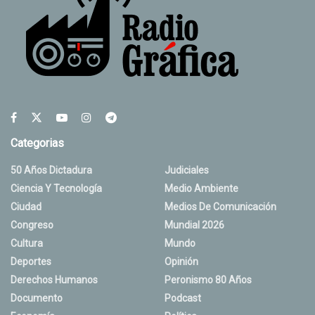
Categorias
50 Años Dictadura
Judiciales
Ciencia Y Tecnología
Medio Ambiente
Ciudad
Medios De Comunicación
Congreso
Mundial 2026
Cultura
Mundo
Deportes
Opinión
Derechos Humanos
Peronismo 80 Años
Documento
Podcast