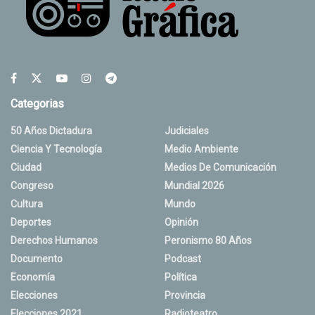
Categorias
50 Años Dictadura
Judiciales
Ciencia Y Tecnología
Medio Ambiente
Ciudad
Medios De Comunicación
Congreso
Mundial 2026
Cultura
Mundo
Deportes
Opinión
Derechos Humanos
Peronismo 80 Años
Documento
Podcast
Economía
Política
Elecciones
Provincia
Elecciones 2021
Radioteatro