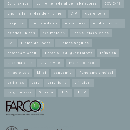
Coronavirus
corriente federal de trabajadores
COVID-19
cristina fernandez de kirchner
CTA
cuarentena
despidos
deuda externa
elecciones
emilia trabucco
estados unidos
evo morales
Feas Sucias y Malas
FMI
Frente de Todos
Fuentes Seguras
hector amichetti
Horacio Rodríguez Larreta
inflación
islas malvinas
Javier Milei
mauricio macri
milagro sala
Milei
pandemia
Panorama sindical
paritarias
paro
peronismo
principal
sergio massa
Sipreba
UOM
UTEP