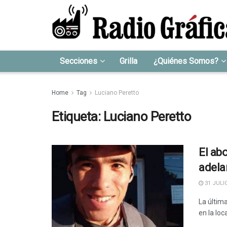
Secciones
Grilla
¿Quiénes Somos?
Home
Tag
Luciano Peretto
Etiqueta:
Luciano Peretto
El ab
adela
31 JULIO
La últim
en la loc