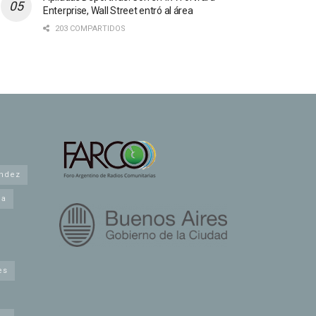
Enterprise, Wall Street entró al área
203 COMPARTIDOS
andez
na
es