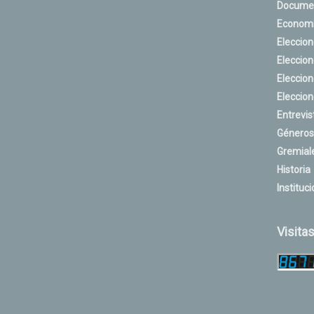
Docume
Econom
Eleccio
Eleccio
Eleccio
Eleccio
Entrevis
Géneros
Gremial
Historia
Instituci
Visita