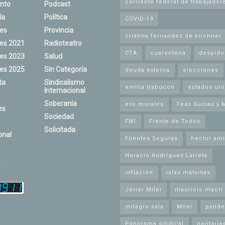
corriente federal de trabajador
nto
Podcast
ía
Política
COVID-19
nes
Provincia
cristina fernandez de kirchner
nes 2021
Radioteatro
CTA
cuarentena
despido
nes 2023
Salud
nes 2025
Sin Categoría
deuda externa
elecciones
ta
Sindicalismo
emilia trabucco
estados un
Internacional
Soberanía
evo morales
Feas Sucias y 
es
Sociedad
FMI
Frente de Todos
Solicitada
onal
Fuentes Seguras
hector ami
Horacio Rodríguez Larreta
s
inflación
islas malvinas
Javier Milei
mauricio macri
milagro sala
Milei
pande
Panorama sindical
paritaria