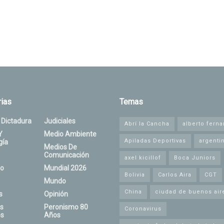
ias
Temas
 Dictadura
Judiciales
Abrí la Cancha
alberto fern
Y
Medio Ambiente
Apiladas Deportivas
argenti
gía
Medios De
Comunicación
axel kicillof
Boca Juniors
o
Mundial 2026
Bolivia
Carlos Aira
CGT
Mundo
China
ciudad de buenos air
s
Opinión
s
Peronismo 80
Coronavirus
s
Años