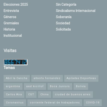
Elecciones 2025
Sin Categoría
Entrevista
Sindicalismo Internacional
Géneros
Soberanía
Gremiales
Sociedad
Historia
Solicitada
Institucional
Visitas
Temas
Abrí la Cancha
alberto fernandez
Apiladas Deportivas
argentina
axel kicillof
Boca Juniors
Bolivia
Carlos Aira
CGT
China
ciudad de buenos aires
Coronavirus
corriente federal de trabajadores
COVID-19