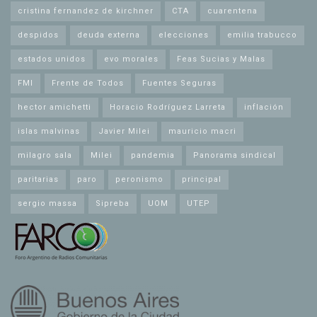
cristina fernandez de kirchner
CTA
cuarentena
despidos
deuda externa
elecciones
emilia trabucco
estados unidos
evo morales
Feas Sucias y Malas
FMI
Frente de Todos
Fuentes Seguras
hector amichetti
Horacio Rodríguez Larreta
inflación
islas malvinas
Javier Milei
mauricio macri
milagro sala
Milei
pandemia
Panorama sindical
paritarias
paro
peronismo
principal
sergio massa
Sipreba
UOM
UTEP