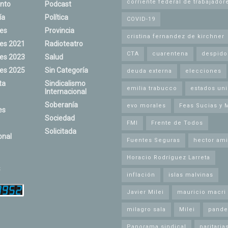
corriente federal de trabajador
nto
Podcast
ía
Política
COVID-19
nes
Provincia
cristina fernandez de kirchner
nes 2021
Radioteatro
CTA
cuarentena
despido
nes 2023
Salud
nes 2025
Sin Categoría
deuda externa
elecciones
ta
Sindicalismo
emilia trabucco
estados un
Internacional
Soberanía
evo morales
Feas Sucias y 
es
Sociedad
FMI
Frente de Todos
Solicitada
onal
Fuentes Seguras
hector ami
Horacio Rodríguez Larreta
s
inflación
islas malvinas
Javier Milei
mauricio macri
milagro sala
Milei
pande
Panorama sindical
paritaria