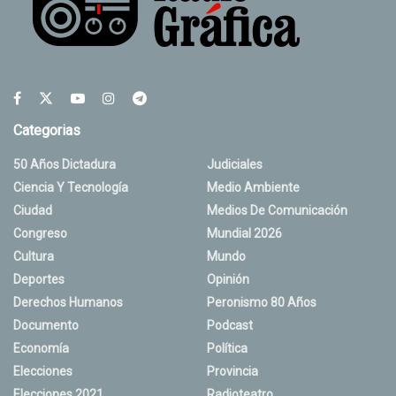
Categorias
50 Años Dictadura
Judiciales
Ciencia Y Tecnología
Medio Ambiente
Ciudad
Medios De Comunicación
Congreso
Mundial 2026
Cultura
Mundo
Deportes
Opinión
Derechos Humanos
Peronismo 80 Años
Documento
Podcast
Economía
Política
Elecciones
Provincia
Elecciones 2021
Radioteatro