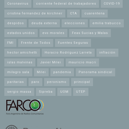
Coronavirus
corriente federal de trabajadores
COVID-19
cristina fernandez de kirchner
CTA
cuarentena
despidos
deuda externa
elecciones
emilia trabucco
estados unidos
evo morales
Feas Sucias y Malas
FMI
Frente de Todos
Fuentes Seguras
hector amichetti
Horacio Rodríguez Larreta
inflación
islas malvinas
Javier Milei
mauricio macri
milagro sala
Milei
pandemia
Panorama sindical
paritarias
paro
peronismo
principal
sergio massa
Sipreba
UOM
UTEP