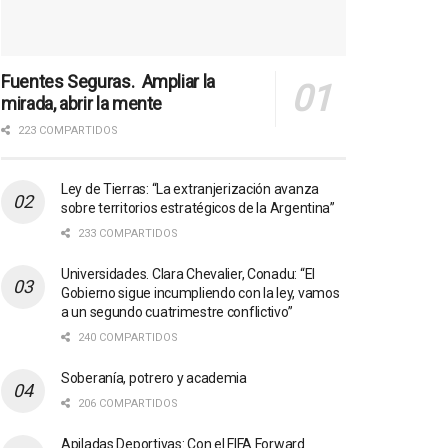
Fuentes Seguras. Ampliar la
mirada, abrir la mente
223 COMPARTIDOS
Ley de Tierras: “La extranjerización avanza
sobre territorios estratégicos de la Argentina”
233 COMPARTIDOS
Universidades. Clara Chevalier, Conadu: “El
Gobierno sigue incumpliendo con la ley, vamos
a un segundo cuatrimestre conflictivo”
240 COMPARTIDOS
Soberanía, potrero y academia
206 COMPARTIDOS
Apiladas Deportivas: Con el FIFA Forward