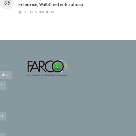
Enterprise, Wall Street entró al área
203 COMPARTIDOS
andez
na
es