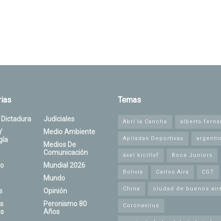
ias
Temas
 Dictadura
Judiciales
Abrí la Cancha
alberto fern
Y
Medio Ambiente
Apiladas Deportivas
argenti
gía
Medios De
Comunicación
axel kicillof
Boca Juniors
o
Mundial 2026
Bolivia
Carlos Aira
CGT
Mundo
China
ciudad de buenos air
s
Opinión
s
Peronismo 80
Coronavirus
s
Años