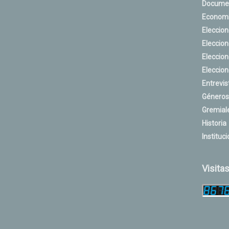
Docume
Econom
Eleccio
Eleccio
Eleccio
Eleccio
Entrevis
Géneros
Gremial
Historia
Instituci
Visita