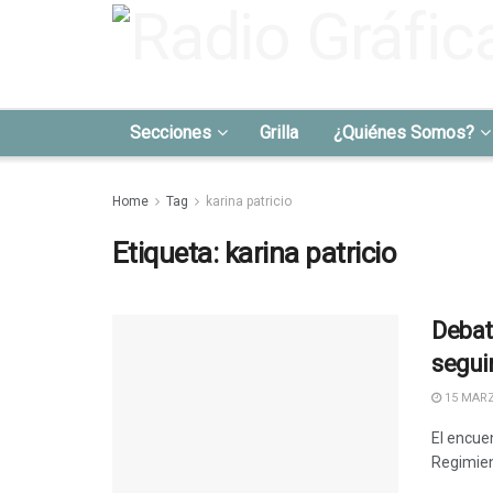
Secciones
Grilla
¿Quiénes Somos?
Home
Tag
karina patricio
Etiqueta:
karina patricio
Debat
segu
15 MARZ
El encue
Regimient