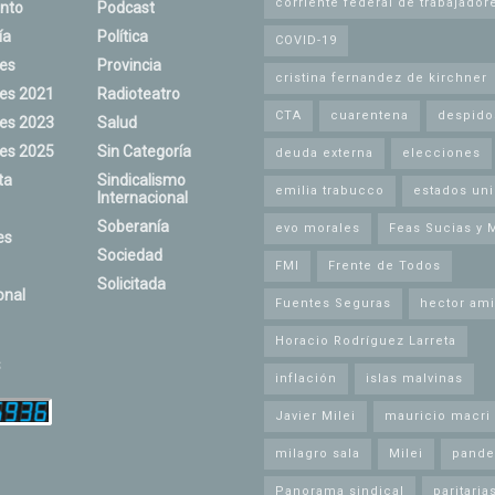
corriente federal de trabajador
nto
Podcast
ía
Política
COVID-19
nes
Provincia
cristina fernandez de kirchner
nes 2021
Radioteatro
CTA
cuarentena
despido
nes 2023
Salud
nes 2025
Sin Categoría
deuda externa
elecciones
ta
Sindicalismo
emilia trabucco
estados un
Internacional
Soberanía
evo morales
Feas Sucias y 
es
Sociedad
FMI
Frente de Todos
Solicitada
onal
Fuentes Seguras
hector ami
Horacio Rodríguez Larreta
s
inflación
islas malvinas
Javier Milei
mauricio macri
milagro sala
Milei
pande
Panorama sindical
paritaria