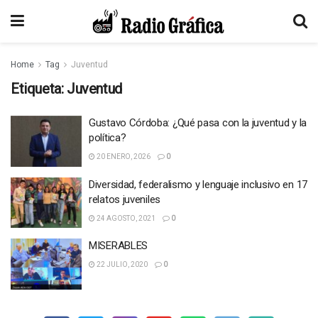
Home
Tag
Juventud
Etiqueta:
Juventud
Gustavo Córdoba: ¿Qué pasa con la juventud y la
política?
20 ENERO, 2026
0
Diversidad, federalismo y lenguaje inclusivo en 17
relatos juveniles
24 AGOSTO, 2021
0
MISERABLES
22 JULIO, 2020
0