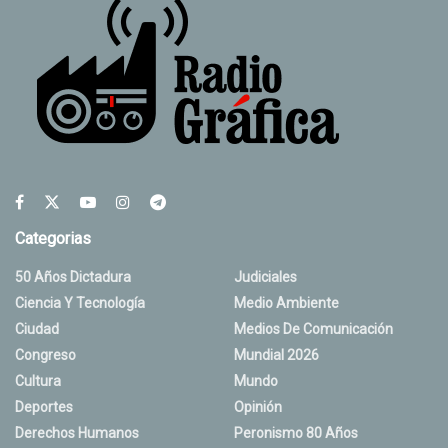
Categorias
50 Años Dictadura
Judiciales
Ciencia Y Tecnología
Medio Ambiente
Ciudad
Medios De Comunicación
Congreso
Mundial 2026
Cultura
Mundo
Deportes
Opinión
Derechos Humanos
Peronismo 80 Años