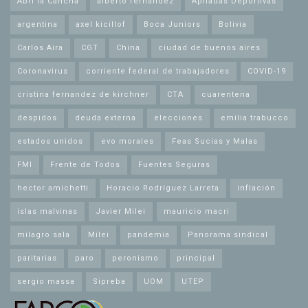
Abrí la Cancha
alberto fernandez
Apiladas Deportivas
argentina
axel kicillof
Boca Juniors
Bolivia
Carlos Aira
CGT
China
ciudad de buenos aires
Coronavirus
corriente federal de trabajadores
COVID-19
cristina fernandez de kirchner
CTA
cuarentena
despidos
deuda externa
elecciones
emilia trabucco
estados unidos
evo morales
Feas Sucias y Malas
FMI
Frente de Todos
Fuentes Seguras
hector amichetti
Horacio Rodríguez Larreta
inflación
islas malvinas
Javier Milei
mauricio macri
milagro sala
Milei
pandemia
Panorama sindical
paritarias
paro
peronismo
principal
sergio massa
Sipreba
UOM
UTEP