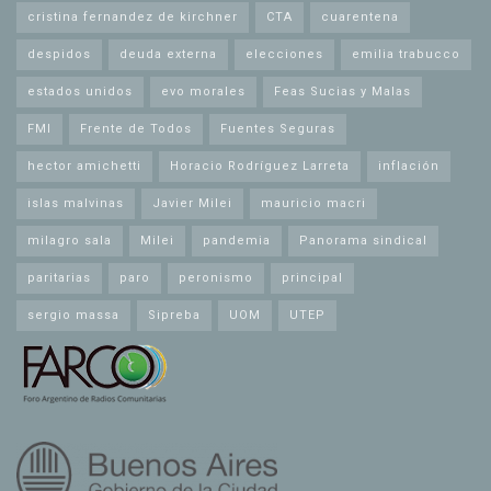
cristina fernandez de kirchner
CTA
cuarentena
despidos
deuda externa
elecciones
emilia trabucco
estados unidos
evo morales
Feas Sucias y Malas
FMI
Frente de Todos
Fuentes Seguras
hector amichetti
Horacio Rodríguez Larreta
inflación
islas malvinas
Javier Milei
mauricio macri
milagro sala
Milei
pandemia
Panorama sindical
paritarias
paro
peronismo
principal
sergio massa
Sipreba
UOM
UTEP