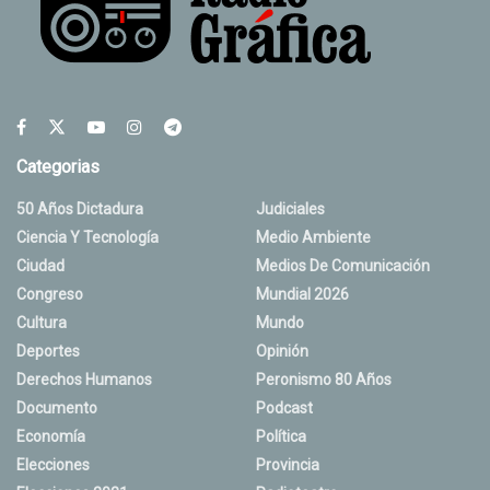
Categorias
50 Años Dictadura
Judiciales
Ciencia Y Tecnología
Medio Ambiente
Ciudad
Medios De Comunicación
Congreso
Mundial 2026
Cultura
Mundo
Deportes
Opinión
Derechos Humanos
Peronismo 80 Años
Documento
Podcast
Economía
Política
Elecciones
Provincia