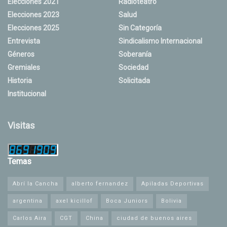
Elecciones 2021
Radioteatro
Elecciones 2023
Salud
Elecciones 2025
Sin Categoría
Entrevista
Sindicalismo Internacional
Géneros
Soberanía
Gremiales
Sociedad
Historia
Solicitada
Institucional
Visitas
Temas
Abrí la Cancha
alberto fernandez
Apiladas Deportivas
argentina
axel kicillof
Boca Juniors
Bolivia
Carlos Aira
CGT
China
ciudad de buenos aires