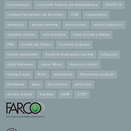
Coronavirus
corriente federal de trabajadores
COVID-19
cristina fernandez de kirchner
CTA
cuarentena
despidos
deuda externa
elecciones
emilia trabucco
estados unidos
evo morales
Feas Sucias y Malas
FMI
Frente de Todos
Fuentes Seguras
hector amichetti
Horacio Rodríguez Larreta
inflación
islas malvinas
Javier Milei
mauricio macri
milagro sala
Milei
pandemia
Panorama sindical
paritarias
paro
peronismo
principal
sergio massa
Sipreba
UOM
UTEP