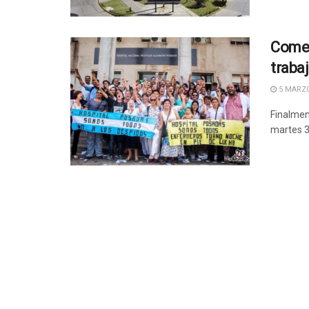
Comen
traba
5 MARZO
Finalmen
martes 3