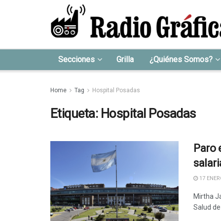
Secciones
Grilla
¿Quiénes Somos?
Home
Tag
Hospital Posadas
Etiqueta:
Hospital Posadas
Paro 
salari
17 ENERO
Mirtha J
Salud de 