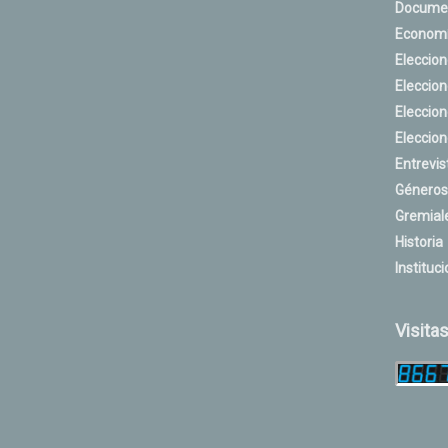
Docume
Econom
Eleccio
Eleccio
Eleccio
Eleccio
Entrevis
Géneros
Gremial
Historia
Instituci
Visita