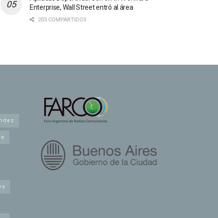
Enterprise, Wall Street entró al área
203 COMPARTIDOS
andez
na
es