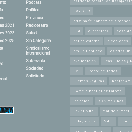
corriente federal de trabajador
nto
Podcast
ía
Política
COVID-19
nes
Provincia
cristina fernandez de kirchner
nes 2021
Radioteatro
CTA
cuarentena
despido
nes 2023
Salud
nes 2025
Sin Categoría
deuda externa
elecciones
ta
Sindicalismo
emilia trabucco
estados un
Internacional
Soberanía
evo morales
Feas Sucias y 
es
Sociedad
FMI
Frente de Todos
Solicitada
onal
Fuentes Seguras
hector ami
Horacio Rodríguez Larreta
s
inflación
islas malvinas
Javier Milei
mauricio macri
milagro sala
Milei
pande
Panorama sindical
paritaria