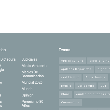
ias
Temas
 Dictadura
Judiciales
Abrí la Cancha
alberto fern
Y
Medio Ambiente
Apiladas Deportivas
argenti
gía
Medios De
Comunicación
axel kicillof
Boca Juniors
o
Mundial 2026
Bolivia
Carlos Aira
CGT
Mundo
China
ciudad de buenos air
s
Opinión
s
Peronismo 80
Coronavirus
s
Años