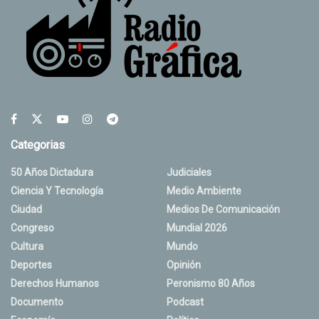
Categorias
50 Años Dictadura
Judiciales
Ciencia Y Tecnología
Medio Ambiente
Ciudad
Medios De Comunicación
Congreso
Mundial 2026
Cultura
Mundo
Deportes
Opinión
Derechos Humanos
Peronismo 80 Años
Documento
Podcast