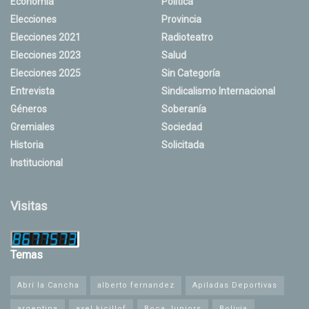
Economía
Política
Elecciones
Provincia
Elecciones 2021
Radioteatro
Elecciones 2023
Salud
Elecciones 2025
Sin Categoría
Entrevista
Sindicalismo Internacional
Géneros
Soberanía
Gremiales
Sociedad
Historia
Solicitada
Institucional
Visitas
Temas
Abrí la Cancha
alberto fernandez
Apiladas Deportivas
argentina
axel kicillof
Boca Juniors
Bolivia