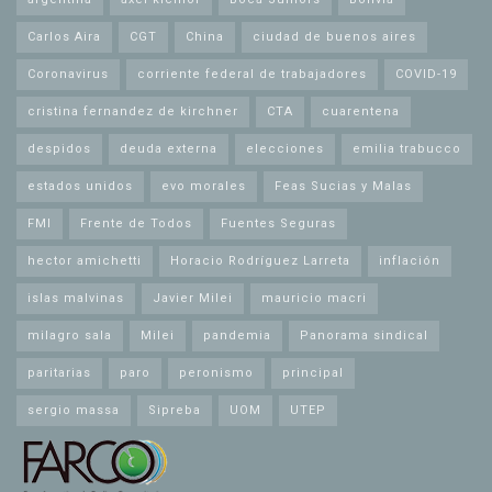
Carlos Aira
CGT
China
ciudad de buenos aires
Coronavirus
corriente federal de trabajadores
COVID-19
cristina fernandez de kirchner
CTA
cuarentena
despidos
deuda externa
elecciones
emilia trabucco
estados unidos
evo morales
Feas Sucias y Malas
FMI
Frente de Todos
Fuentes Seguras
hector amichetti
Horacio Rodríguez Larreta
inflación
islas malvinas
Javier Milei
mauricio macri
milagro sala
Milei
pandemia
Panorama sindical
paritarias
paro
peronismo
principal
sergio massa
Sipreba
UOM
UTEP