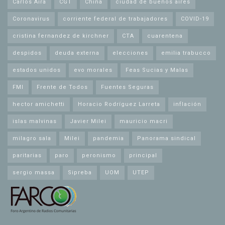
Carlos Aira
CGT
China
ciudad de buenos aires
Coronavirus
corriente federal de trabajadores
COVID-19
cristina fernandez de kirchner
CTA
cuarentena
despidos
deuda externa
elecciones
emilia trabucco
estados unidos
evo morales
Feas Sucias y Malas
FMI
Frente de Todos
Fuentes Seguras
hector amichetti
Horacio Rodríguez Larreta
inflación
islas malvinas
Javier Milei
mauricio macri
milagro sala
Milei
pandemia
Panorama sindical
paritarias
paro
peronismo
principal
sergio massa
Sipreba
UOM
UTEP