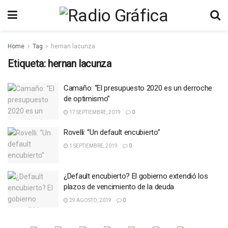
Home
Tag
hernan lacunza
Etiqueta:
hernan lacunza
Camaño: “El presupuesto 2020 es un derroche
de optimismo”
17 SEPTIEMBRE, 2019
0
Rovelli: “Un default encubierto”
1 SEPTIEMBRE, 2019
0
¿Default encubierto? El gobierno extendió los
plazos de vencimiento de la deuda
29 AGOSTO, 2019
0