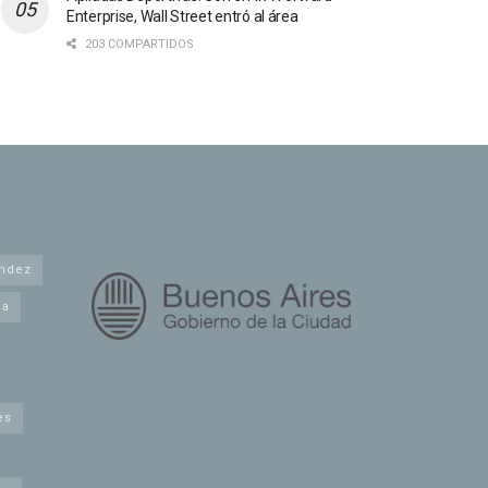
Enterprise, Wall Street entró al área
203 COMPARTIDOS
andez
na
es