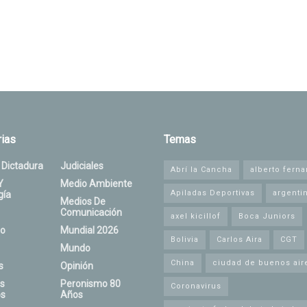
ias
Temas
 Dictadura
Judiciales
Abrí la Cancha
alberto fern
Y
Medio Ambiente
Apiladas Deportivas
argenti
gía
Medios De
Comunicación
axel kicillof
Boca Juniors
o
Mundial 2026
Bolivia
Carlos Aira
CGT
Mundo
China
ciudad de buenos air
s
Opinión
s
Peronismo 80
Coronavirus
s
Años