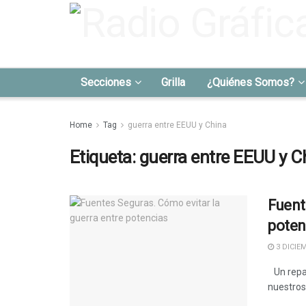
Secciones
Grilla
¿Quiénes Somos?
Home
Tag
guerra entre EEUU y China
Etiqueta:
guerra entre EEUU y C
Fuent
poten
3 DICIEM
Un repas
nuestros 