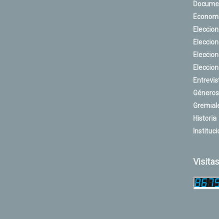
Docume
Econom
Eleccio
Eleccio
Eleccio
Eleccio
Entrevis
Géneros
Gremial
Historia
Instituci
Visita