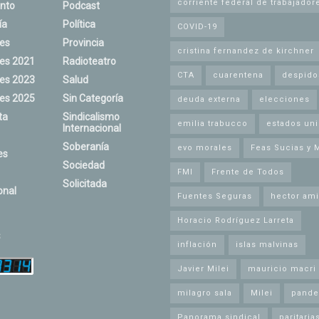
corriente federal de trabajador
nto
Podcast
ía
Política
COVID-19
nes
Provincia
cristina fernandez de kirchner
nes 2021
Radioteatro
CTA
cuarentena
despido
nes 2023
Salud
nes 2025
Sin Categoría
deuda externa
elecciones
ta
Sindicalismo
emilia trabucco
estados un
Internacional
Soberanía
evo morales
Feas Sucias y 
es
Sociedad
FMI
Frente de Todos
Solicitada
onal
Fuentes Seguras
hector ami
Horacio Rodríguez Larreta
s
inflación
islas malvinas
Javier Milei
mauricio macri
milagro sala
Milei
pande
Panorama sindical
paritaria