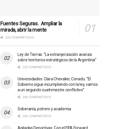
Fuentes Seguras. Ampliar la
mirada, abrir la mente
223 COMPARTIDOS
Ley de Tierras: “La extranjerización avanza
sobre territorios estratégicos de la Argentina”
233 COMPARTIDOS
Universidades. Clara Chevalier, Conadu: “El
Gobierno sigue incumpliendo con la ley, vamos
a un segundo cuatrimestre conflictivo”
240 COMPARTIDOS
Soberanía, potrero y academia
206 COMPARTIDOS
Apiladas Deportivas: Con el FIFA Forward