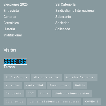
Elecciones 2025
Sin Categoría
Entrevista
Sindicalismo Internacional
Géneros
Soberanía
Gremiales
Sociedad
Historia
Solicitada
Institucional
Visitas
Temas
Abrí la Cancha
alberto fernandez
Apiladas Deportivas
argentina
axel kicillof
Boca Juniors
Bolivia
Carlos Aira
CGT
China
ciudad de buenos aires
Coronavirus
corriente federal de trabajadores
COVID-19