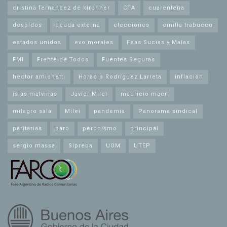
cristina fernandez de kirchner
CTA
cuarentena
despidos
deuda externa
elecciones
emilia trabucco
estados unidos
evo morales
Feas Sucias y Malas
FMI
Frente de Todos
Fuentes Seguras
hector amichetti
Horacio Rodríguez Larreta
inflación
islas malvinas
Javier Milei
mauricio macri
milagro sala
Milei
pandemia
Panorama sindical
paritarias
paro
peronismo
principal
sergio massa
Sipreba
UOM
UTEP