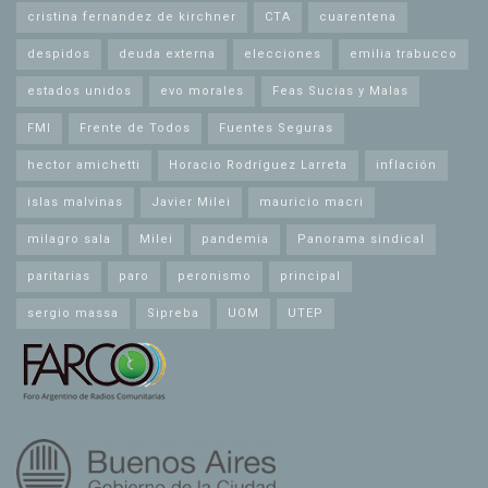
cristina fernandez de kirchner
CTA
cuarentena
despidos
deuda externa
elecciones
emilia trabucco
estados unidos
evo morales
Feas Sucias y Malas
FMI
Frente de Todos
Fuentes Seguras
hector amichetti
Horacio Rodríguez Larreta
inflación
islas malvinas
Javier Milei
mauricio macri
milagro sala
Milei
pandemia
Panorama sindical
paritarias
paro
peronismo
principal
sergio massa
Sipreba
UOM
UTEP