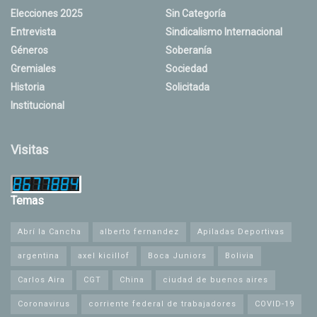
Elecciones 2025
Sin Categoría
Entrevista
Sindicalismo Internacional
Géneros
Soberanía
Gremiales
Sociedad
Historia
Solicitada
Institucional
Visitas
Temas
Abrí la Cancha
alberto fernandez
Apiladas Deportivas
argentina
axel kicillof
Boca Juniors
Bolivia
Carlos Aira
CGT
China
ciudad de buenos aires
Coronavirus
corriente federal de trabajadores
COVID-19