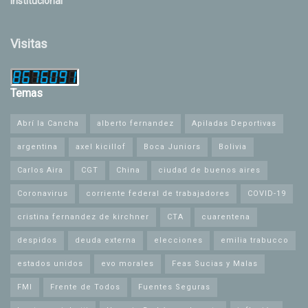
Institucional
Visitas
Temas
Abrí la Cancha
alberto fernandez
Apiladas Deportivas
argentina
axel kicillof
Boca Juniors
Bolivia
Carlos Aira
CGT
China
ciudad de buenos aires
Coronavirus
corriente federal de trabajadores
COVID-19
cristina fernandez de kirchner
CTA
cuarentena
despidos
deuda externa
elecciones
emilia trabucco
estados unidos
evo morales
Feas Sucias y Malas
FMI
Frente de Todos
Fuentes Seguras