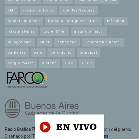
FMI
Frente de Todos
Fuentes Seguras
hector amichetti
Horacio Rodríguez Larreta
inflación
islas malvinas
Javier Milei
mauricio macri
milagro sala
Milei
pandemia
Panorama sindical
paritarias
paro
peronismo
principal
sergio massa
Sipreba
UOM
UTEP
Radio Grafica FM 89.3
© 2021. Todos los derechos son del pueblo.
Diseñado por
IT10 Informatica y Telecomunicaciones