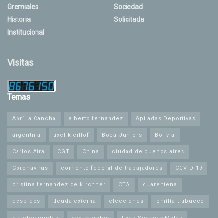
Gremiales
Sociedad
Historia
Solicitada
Institucional
Visitas
Temas
Abrí la Cancha
alberto fernandez
Apiladas Deportivas
argentina
axel kicillof
Boca Juniors
Bolivia
Carlos Aira
CGT
China
ciudad de buenos aires
Coronavirus
corriente federal de trabajadores
COVID-19
cristina fernandez de kirchner
CTA
cuarentena
despidos
deuda externa
elecciones
emilia trabucco
estados unidos
evo morales
Feas Sucias y Malas