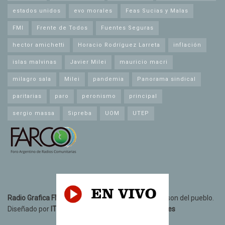
estados unidos
evo morales
Feas Sucias y Malas
FMI
Frente de Todos
Fuentes Seguras
hector amichetti
Horacio Rodríguez Larreta
inflación
islas malvinas
Javier Milei
mauricio macri
milagro sala
Milei
pandemia
Panorama sindical
paritarias
paro
peronismo
principal
sergio massa
Sipreba
UOM
UTEP
Radio Grafica FM 89.3
© 2021. Todos los derechos son del pueblo.
Diseñado por
IT10 Informatica y Telecomunicaciones