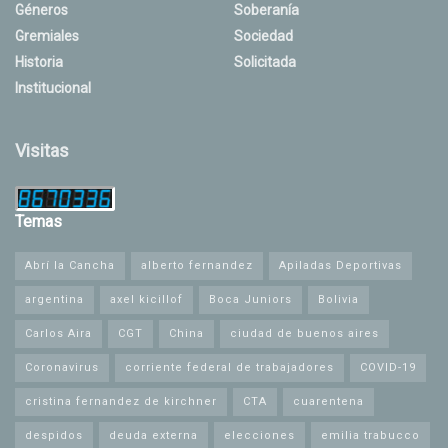
Géneros
Soberanía
Gremiales
Sociedad
Historia
Solicitada
Institucional
Visitas
Temas
Abrí la Cancha
alberto fernandez
Apiladas Deportivas
argentina
axel kicillof
Boca Juniors
Bolivia
Carlos Aira
CGT
China
ciudad de buenos aires
Coronavirus
corriente federal de trabajadores
COVID-19
cristina fernandez de kirchner
CTA
cuarentena
despidos
deuda externa
elecciones
emilia trabucco