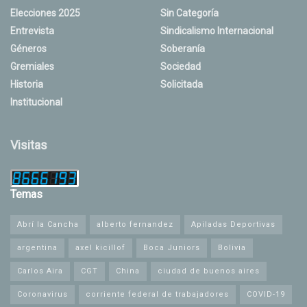
Elecciones 2025
Sin Categoría
Entrevista
Sindicalismo Internacional
Géneros
Soberanía
Gremiales
Sociedad
Historia
Solicitada
Institucional
Visitas
Temas
Abrí la Cancha
alberto fernandez
Apiladas Deportivas
argentina
axel kicillof
Boca Juniors
Bolivia
Carlos Aira
CGT
China
ciudad de buenos aires
Coronavirus
corriente federal de trabajadores
COVID-19