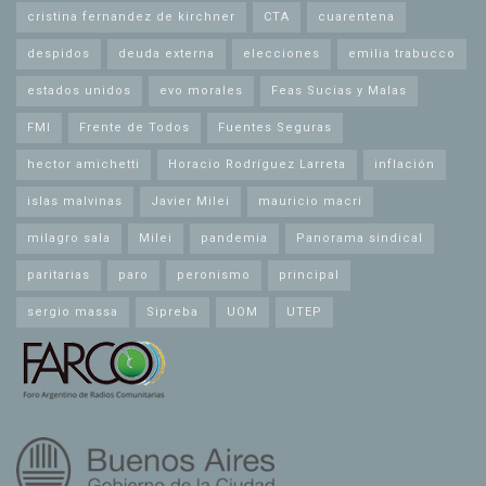
cristina fernandez de kirchner
CTA
cuarentena
despidos
deuda externa
elecciones
emilia trabucco
estados unidos
evo morales
Feas Sucias y Malas
FMI
Frente de Todos
Fuentes Seguras
hector amichetti
Horacio Rodríguez Larreta
inflación
islas malvinas
Javier Milei
mauricio macri
milagro sala
Milei
pandemia
Panorama sindical
paritarias
paro
peronismo
principal
sergio massa
Sipreba
UOM
UTEP