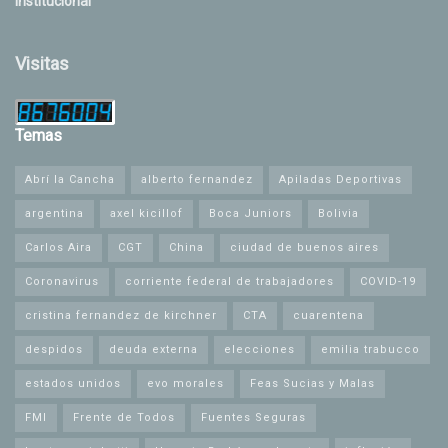
Institucional
Visitas
Temas
Abrí la Cancha
alberto fernandez
Apiladas Deportivas
argentina
axel kicillof
Boca Juniors
Bolivia
Carlos Aira
CGT
China
ciudad de buenos aires
Coronavirus
corriente federal de trabajadores
COVID-19
cristina fernandez de kirchner
CTA
cuarentena
despidos
deuda externa
elecciones
emilia trabucco
estados unidos
evo morales
Feas Sucias y Malas
FMI
Frente de Todos
Fuentes Seguras