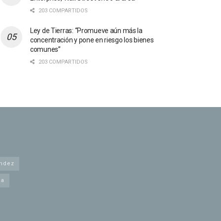
203 COMPARTIDOS
Ley de Tierras: “Promueve aún más la
concentración y pone en riesgo los bienes
comunes”
203 COMPARTIDOS
andez
na