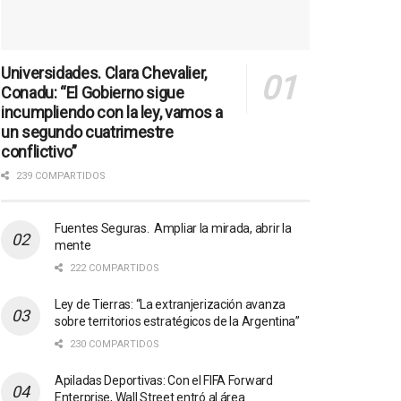
Universidades. Clara Chevalier,
Conadu: “El Gobierno sigue
incumpliendo con la ley, vamos a
un segundo cuatrimestre
conflictivo”
239 COMPARTIDOS
Fuentes Seguras. Ampliar la mirada, abrir la
mente
222 COMPARTIDOS
Ley de Tierras: “La extranjerización avanza
sobre territorios estratégicos de la Argentina”
230 COMPARTIDOS
Apiladas Deportivas: Con el FIFA Forward
Enterprise, Wall Street entró al área