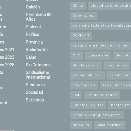
China
ciudad de buenos air
s
Opinión
s
Peronismo 80
Coronavirus
s
Años
corriente federal de trabajador
nto
Podcast
ía
Política
COVID-19
nes
Provincia
cristina fernandez de kirchner
nes 2021
Radioteatro
CTA
cuarentena
despido
nes 2023
Salud
nes 2025
Sin Categoría
deuda externa
elecciones
ta
Sindicalismo
emilia trabucco
estados un
Internacional
Soberanía
evo morales
Feas Sucias y 
es
Sociedad
FMI
Frente de Todos
Solicitada
onal
Fuentes Seguras
hector ami
Horacio Rodríguez Larreta
s
inflación
islas malvinas