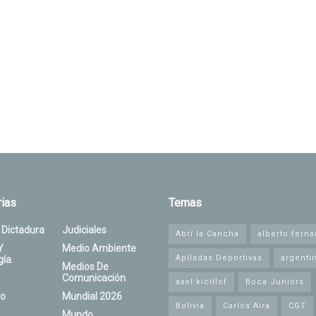
ias
Temas
 Dictadura
Judiciales
Abrí la Cancha
alberto fern
Y
Medio Ambiente
Apiladas Deportivas
argenti
gía
Medios De
Comunicación
axel kicillof
Boca Juniors
o
Mundial 2026
Bolivia
Carlos Aira
CGT
Mundo