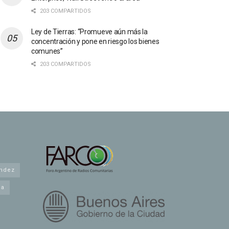
203 COMPARTIDOS
Ley de Tierras: “Promueve aún más la
concentración y pone en riesgo los bienes
comunes”
203 COMPARTIDOS
andez
na