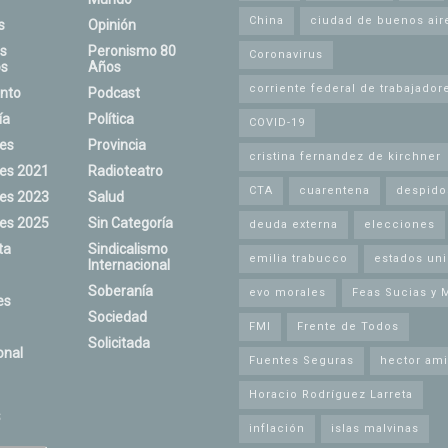
China
ciudad de buenos air
s
Opinión
s
Peronismo 80
Coronavirus
s
Años
corriente federal de trabajador
nto
Podcast
ía
Política
COVID-19
nes
Provincia
cristina fernandez de kirchner
nes 2021
Radioteatro
CTA
cuarentena
despido
nes 2023
Salud
nes 2025
Sin Categoría
deuda externa
elecciones
ta
Sindicalismo
emilia trabucco
estados un
Internacional
Soberanía
evo morales
Feas Sucias y 
es
Sociedad
FMI
Frente de Todos
Solicitada
onal
Fuentes Seguras
hector ami
Horacio Rodríguez Larreta
s
inflación
islas malvinas