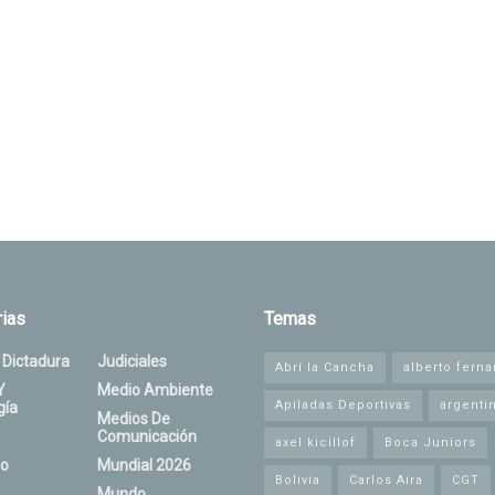
ias
Temas
 Dictadura
Judiciales
Abrí la Cancha
alberto fern
Y
Medio Ambiente
Apiladas Deportivas
argenti
gía
Medios De
Comunicación
axel kicillof
Boca Juniors
o
Mundial 2026
Bolivia
Carlos Aira
CGT
Mundo