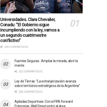
Universidades. Clara Chevalier,
Conadu: “El Gobierno sigue
incumpliendo con la ley, vamos a
un segundo cuatrimestre
conflictivo”
239 COMPARTIDOS
Fuentes Seguras. Ampliar la mirada, abrir la
mente
222 COMPARTIDOS
Ley de Tierras: “La extranjerización avanza
sobre territorios estratégicos de la Argentina”
230 COMPARTIDOS
Apiladas Deportivas: Con el FIFA Forward
Enterprise, Wall Street entró al área