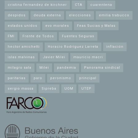
cristina fernandez de kirchner
CTA
cuarentena
despidos
deuda externa
elecciones
emilia trabucco
estados unidos
evo morales
Feas Sucias y Malas
FMI
Frente de Todos
Fuentes Seguras
hector amichetti
Horacio Rodríguez Larreta
inflación
islas malvinas
Javier Milei
mauricio macri
milagro sala
Milei
pandemia
Panorama sindical
paritarias
paro
peronismo
principal
sergio massa
Sipreba
UOM
UTEP