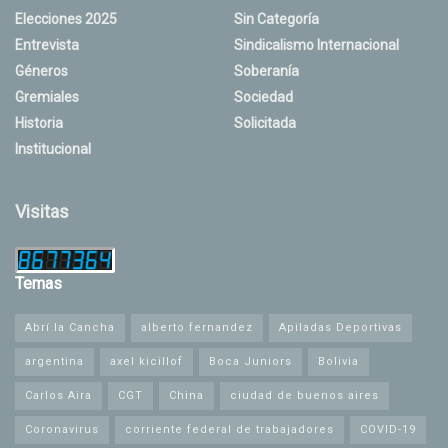
Elecciones 2025
Sin Categoría
Entrevista
Sindicalismo Internacional
Géneros
Soberanía
Gremiales
Sociedad
Historia
Solicitada
Institucional
Visitas
Temas
Abrí la Cancha
alberto fernandez
Apiladas Deportivas
argentina
axel kicillof
Boca Juniors
Bolivia
Carlos Aira
CGT
China
ciudad de buenos aires
Coronavirus
corriente federal de trabajadores
COVID-19