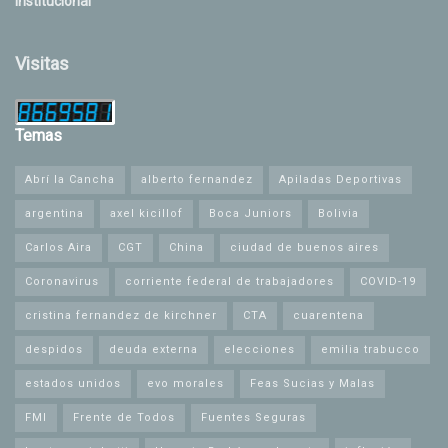
Institucional
Visitas
Temas
Abrí la Cancha
alberto fernandez
Apiladas Deportivas
argentina
axel kicillof
Boca Juniors
Bolivia
Carlos Aira
CGT
China
ciudad de buenos aires
Coronavirus
corriente federal de trabajadores
COVID-19
cristina fernandez de kirchner
CTA
cuarentena
despidos
deuda externa
elecciones
emilia trabucco
estados unidos
evo morales
Feas Sucias y Malas
FMI
Frente de Todos
Fuentes Seguras