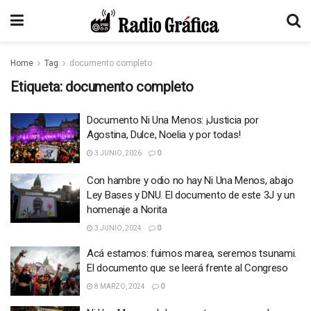
Home
Tag
documento completo
Etiqueta:
documento completo
Documento Ni Una Menos: ¡Justicia por
Agostina, Dulce, Noelia y por todas!
3 JUNIO, 2026
0
Con hambre y odio no hay Ni Una Menos, abajo
Ley Bases y DNU. El documento de este 3J y un
homenaje a Norita
3 JUNIO, 2024
0
Acá estamos: fuimos marea, seremos tsunami.
El documento que se leerá frente al Congreso
8 MARZO, 2024
0