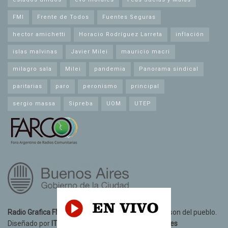
FMI
Frente de Todos
Fuentes Seguras
hector amichetti
Horacio Rodríguez Larreta
inflación
islas malvinas
Javier Milei
mauricio macri
milagro sala
Milei
pandemia
Panorama sindical
paritarias
paro
peronismo
principal
sergio massa
Sipreba
UOM
UTEP
Radio Grafica FM 89.3
© 2021. Todos los derechos son del pueblo.
Diseñado por
IT10 Informatica y Telecomunicaciones