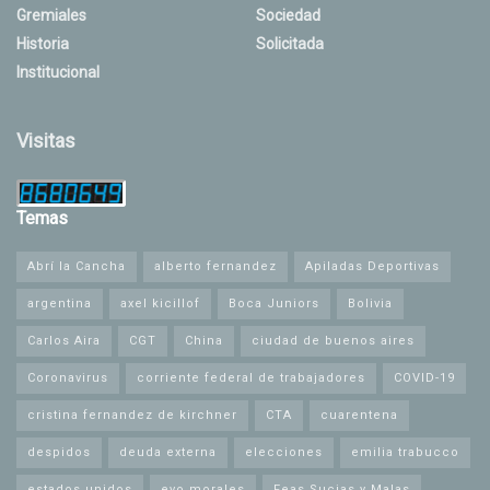
Gremiales
Sociedad
Historia
Solicitada
Institucional
Visitas
Temas
Abrí la Cancha
alberto fernandez
Apiladas Deportivas
argentina
axel kicillof
Boca Juniors
Bolivia
Carlos Aira
CGT
China
ciudad de buenos aires
Coronavirus
corriente federal de trabajadores
COVID-19
cristina fernandez de kirchner
CTA
cuarentena
despidos
deuda externa
elecciones
emilia trabucco
estados unidos
evo morales
Feas Sucias y Malas