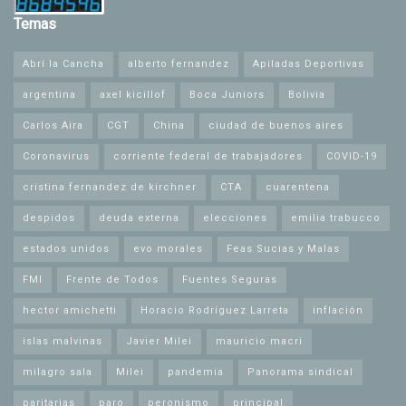
Temas
Abrí la Cancha
alberto fernandez
Apiladas Deportivas
argentina
axel kicillof
Boca Juniors
Bolivia
Carlos Aira
CGT
China
ciudad de buenos aires
Coronavirus
corriente federal de trabajadores
COVID-19
cristina fernandez de kirchner
CTA
cuarentena
despidos
deuda externa
elecciones
emilia trabucco
estados unidos
evo morales
Feas Sucias y Malas
FMI
Frente de Todos
Fuentes Seguras
hector amichetti
Horacio Rodríguez Larreta
inflación
islas malvinas
Javier Milei
mauricio macri
milagro sala
Milei
pandemia
Panorama sindical
paritarias
paro
peronismo
principal