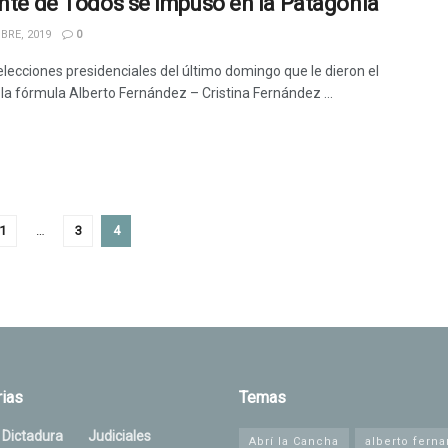
ente de Todos se impuso en la Patagonia
BRE, 2019
0
elecciones presidenciales del último domingo que le dieron el
 la fórmula Alberto Fernández – Cristina Fernández ...
1
…
3
4
ias
Temas
 Dictadura
Judiciales
Abrí la Cancha
alberto fern