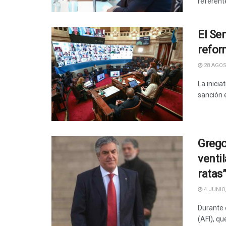
referente
El Se
refor
28 AGOS
La inicia
sanción 
Grego
venti
ratas
4 JUNIO,
Durante e
(AFI), qu