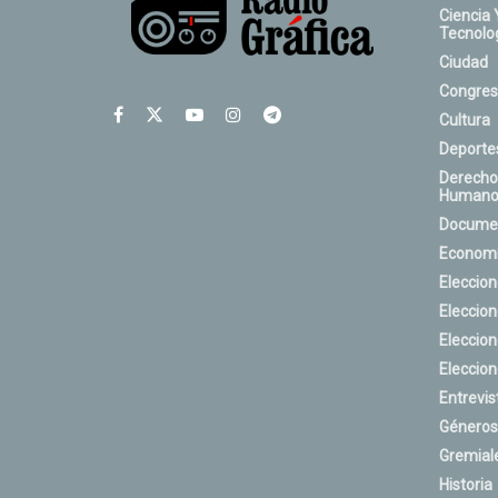
Ciencia 
Tecnolo
Ciudad
Congres
Cultura
Deporte
Derecho
Humano
Docume
Econom
Eleccio
Eleccio
Eleccio
Eleccio
Entrevis
Géneros
Gremial
Historia