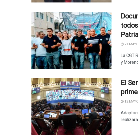
Docum
todos
Patria
21 MAYO
La CGT R
y Moreno,
El Se
prime
12 MAYO
Adaptaci
realizará