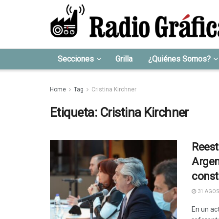
Secciones
Grilla
¿Quiénes Somos?
Home
Tag
Cristina Kirchner
Etiqueta:
Cristina Kirchner
Reest
Argen
const
31 AGOS
En un act