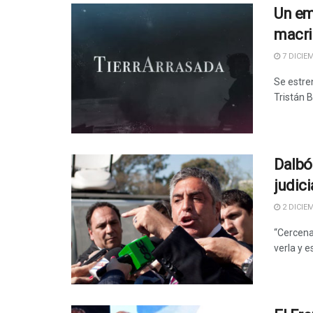
Un em
macr
7 DICIEM
Se estre
Tristán 
Dalbó
judici
2 DICIEM
“Cercenar
verla y e