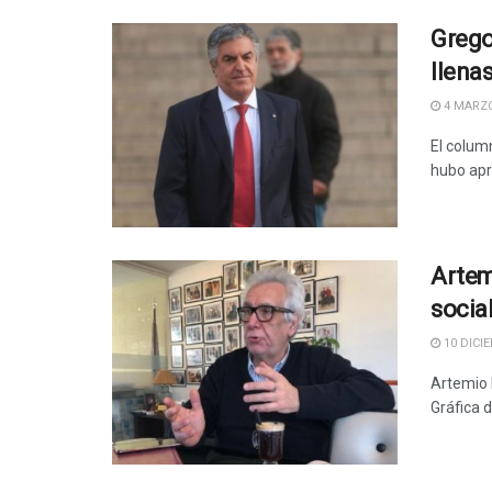
Grego
llena
4 MARZO
El colum
hubo apr
Artem
socia
10 DICIE
Artemio L
Gráfica d