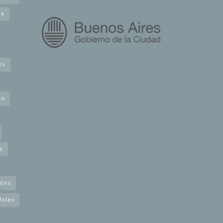
na
es
es
s
idos
Malas