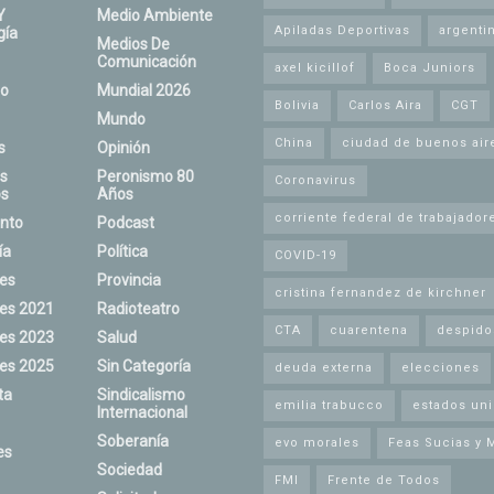
Y
Medio Ambiente
Apiladas Deportivas
argenti
gía
Medios De
Comunicación
axel kicillof
Boca Juniors
o
Mundial 2026
Bolivia
Carlos Aira
CGT
Mundo
China
ciudad de buenos air
s
Opinión
s
Peronismo 80
Coronavirus
s
Años
corriente federal de trabajador
nto
Podcast
ía
Política
COVID-19
nes
Provincia
cristina fernandez de kirchner
nes 2021
Radioteatro
CTA
cuarentena
despido
nes 2023
Salud
nes 2025
Sin Categoría
deuda externa
elecciones
ta
Sindicalismo
emilia trabucco
estados un
Internacional
Soberanía
evo morales
Feas Sucias y 
es
Sociedad
FMI
Frente de Todos