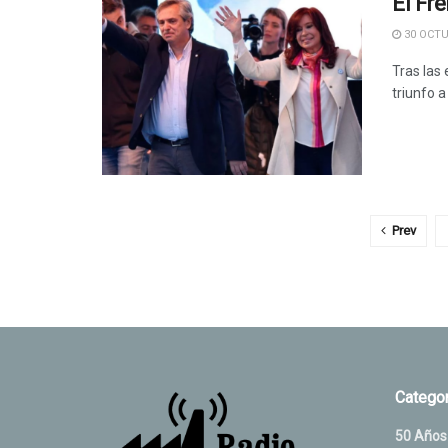
El Fr
30 OCTU
Tras las 
triunfo a
Prev
Categor
50 Años