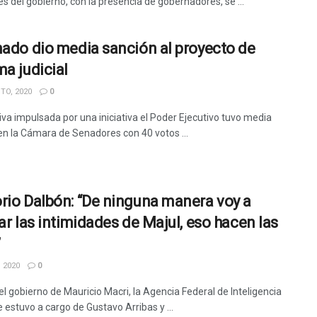
s del gobierno, con la presencia de gobernadores, se ...
nado dio media sanción al proyecto de
ma judicial
TO, 2020
0
tiva impulsada por una iniciativa el Poder Ejecutivo tuvo media
en la Cámara de Senadores con 40 votos ...
rio Dalbón: “De ninguna manera voy a
lar las intimidades de Majul, eso hacen las
”
 2020
0
l gobierno de Mauricio Macri, la Agencia Federal de Inteligencia
e estuvo a cargo de Gustavo Arribas y ...