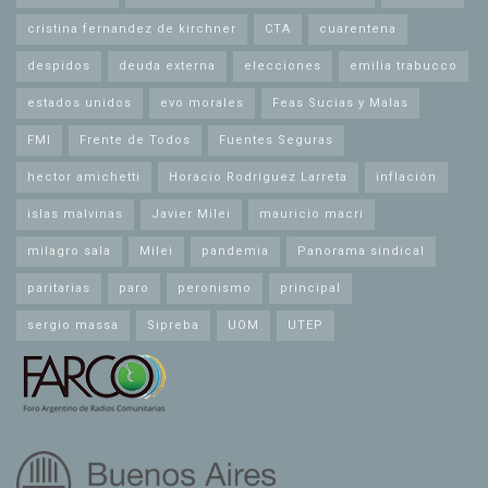
cristina fernandez de kirchner
CTA
cuarentena
despidos
deuda externa
elecciones
emilia trabucco
estados unidos
evo morales
Feas Sucias y Malas
FMI
Frente de Todos
Fuentes Seguras
hector amichetti
Horacio Rodríguez Larreta
inflación
islas malvinas
Javier Milei
mauricio macri
milagro sala
Milei
pandemia
Panorama sindical
paritarias
paro
peronismo
principal
sergio massa
Sipreba
UOM
UTEP