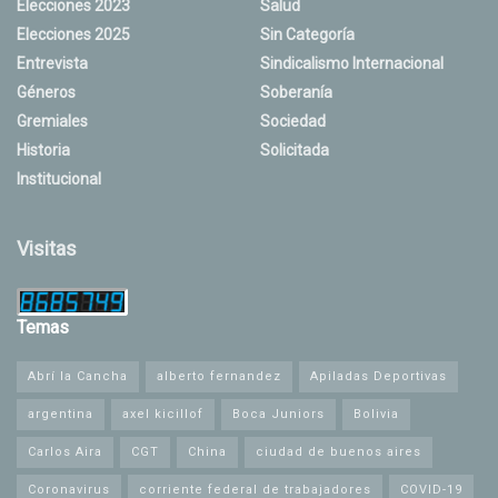
Elecciones 2023
Salud
Elecciones 2025
Sin Categoría
Entrevista
Sindicalismo Internacional
Géneros
Soberanía
Gremiales
Sociedad
Historia
Solicitada
Institucional
Visitas
Temas
Abrí la Cancha
alberto fernandez
Apiladas Deportivas
argentina
axel kicillof
Boca Juniors
Bolivia
Carlos Aira
CGT
China
ciudad de buenos aires
Coronavirus
corriente federal de trabajadores
COVID-19