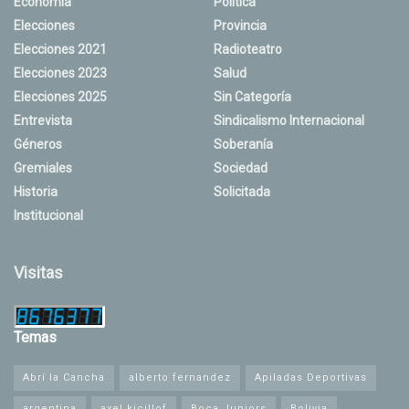
Economía
Política
Elecciones
Provincia
Elecciones 2021
Radioteatro
Elecciones 2023
Salud
Elecciones 2025
Sin Categoría
Entrevista
Sindicalismo Internacional
Géneros
Soberanía
Gremiales
Sociedad
Historia
Solicitada
Institucional
Visitas
Temas
Abrí la Cancha
alberto fernandez
Apiladas Deportivas
argentina
axel kicillof
Boca Juniors
Bolivia