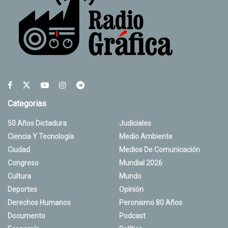
Categorias
50 Años Dictadura
Judiciales
Ciencia Y Tecnología
Medio Ambiente
Ciudad
Medios De Comunicación
Congreso
Mundial 2026
Cultura
Mundo
Deportes
Opinión
Derechos Humanos
Peronismo 80 Años
Documento
Podcast