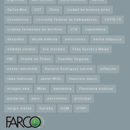
Carlos Aira
CGT
China
ciudad de buenos aires
Coronavirus
corriente federal de trabajadores
COVID-19
cristina fernandez de kirchner
CTA
cuarentena
despidos
deuda externa
elecciones
emilia trabucco
estados unidos
evo morales
Feas Sucias y Malas
FMI
Frente de Todos
Fuentes Seguras
hector amichetti
Horacio Rodríguez Larreta
inflación
islas malvinas
Javier Milei
mauricio macri
milagro sala
Milei
pandemia
Panorama sindical
paritarias
paro
peronismo
principal
sergio massa
Sipreba
UOM
UTEP