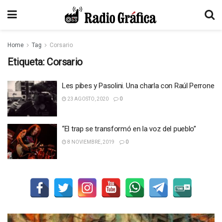
Home
Tag
Corsario
Etiqueta:
Corsario
Les pibes y Pasolini. Una charla con Raúl Perrone
23 AGOSTO, 2020
0
“El trap se transformó en la voz del pueblo”
8 NOVIEMBRE, 2019
0