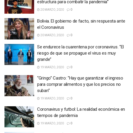
estructura para combatir la pandemia”
20 MARZO, 2020
0
Bolivia. El gobierno de facto, sin respuesta ante
el Coronavirus
20 MARZO, 2020
0
Se endurece la cuarentena por coronavirus. “El
riesgo de que se propague el virus es muy
grande”
19 MARZO, 2020
0
“Gringo” Castro: “Hay que garantizar el ingreso
para comprar alimentos y que los precios no
suban”
19 MARZO, 2020
0
Coronavirus y futbol: La realidad económica en
tiempos de pandemia
19 MARZO, 2020
0