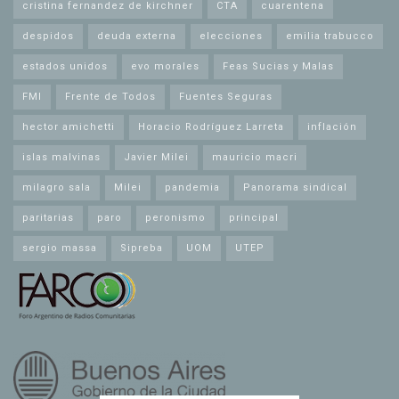
cristina fernandez de kirchner
CTA
cuarentena
despidos
deuda externa
elecciones
emilia trabucco
estados unidos
evo morales
Feas Sucias y Malas
FMI
Frente de Todos
Fuentes Seguras
hector amichetti
Horacio Rodríguez Larreta
inflación
islas malvinas
Javier Milei
mauricio macri
milagro sala
Milei
pandemia
Panorama sindical
paritarias
paro
peronismo
principal
sergio massa
Sipreba
UOM
UTEP