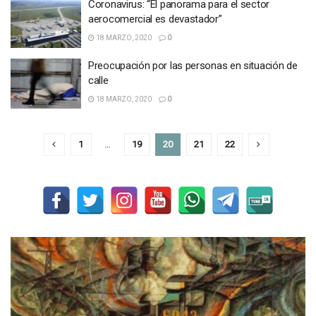
Coronavirus: “El panorama para el sector
aerocomercial es devastador”
18 MARZO, 2020
0
Preocupación por las personas en situación de
calle
18 MARZO, 2020
0
1
…
19
20
21
22