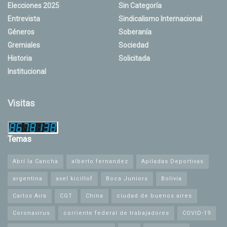
Elecciones 2025
Sin Categoría
Entrevista
Sindicalismo Internacional
Géneros
Soberanía
Gremiales
Sociedad
Historia
Solicitada
Institucional
Visitas
Temas
Abrí la Cancha
alberto fernandez
Apiladas Deportivas
argentina
axel kicillof
Boca Juniors
Bolivia
Carlos Aira
CGT
China
ciudad de buenos aires
Coronavirus
corriente federal de trabajadores
COVID-19