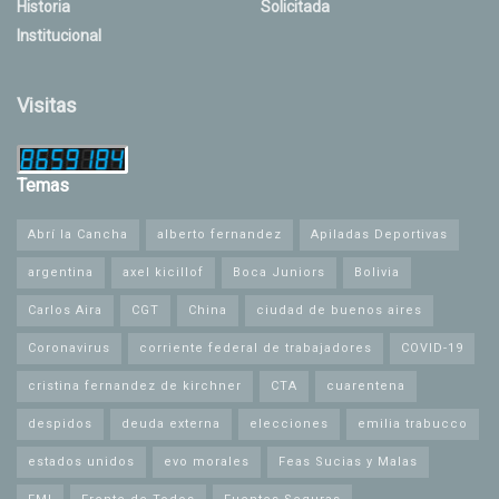
Historia
Solicitada
Institucional
Visitas
Temas
Abrí la Cancha
alberto fernandez
Apiladas Deportivas
argentina
axel kicillof
Boca Juniors
Bolivia
Carlos Aira
CGT
China
ciudad de buenos aires
Coronavirus
corriente federal de trabajadores
COVID-19
cristina fernandez de kirchner
CTA
cuarentena
despidos
deuda externa
elecciones
emilia trabucco
estados unidos
evo morales
Feas Sucias y Malas