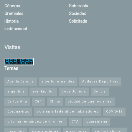
Géneros
Soberanía
Gremiales
Sociedad
Historia
Solicitada
Institucional
Visitas
Temas
Abrí la Cancha
alberto fernandez
Apiladas Deportivas
argentina
axel kicillof
Boca Juniors
Bolivia
Carlos Aira
CGT
China
ciudad de buenos aires
Coronavirus
corriente federal de trabajadores
COVID-19
cristina fernandez de kirchner
CTA
cuarentena
despidos
deuda externa
elecciones
emilia trabucco