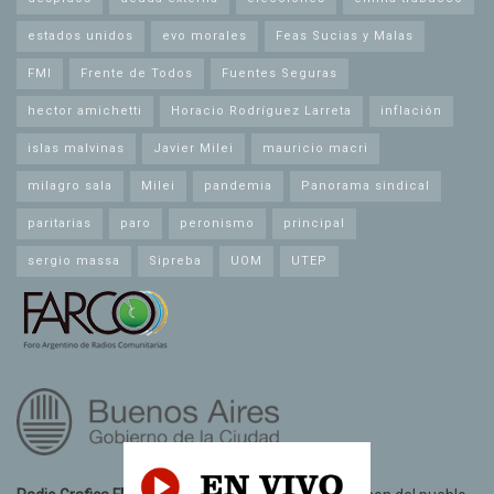
estados unidos
evo morales
Feas Sucias y Malas
FMI
Frente de Todos
Fuentes Seguras
hector amichetti
Horacio Rodríguez Larreta
inflación
islas malvinas
Javier Milei
mauricio macri
milagro sala
Milei
pandemia
Panorama sindical
paritarias
paro
peronismo
principal
sergio massa
Sipreba
UOM
UTEP