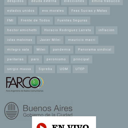
despidos
deuda externa
elecciones
emilia trabucco
estados unidos
evo morales
Feas Sucias y Malas
FMI
Frente de Todos
Fuentes Seguras
hector amichetti
Horacio Rodríguez Larreta
inflación
islas malvinas
Javier Milei
mauricio macri
milagro sala
Milei
pandemia
Panorama sindical
paritarias
paro
peronismo
principal
sergio massa
Sipreba
UOM
UTEP