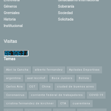
Géneros
Soberanía
Gremiales
Sociedad
Historia
Solicitada
Institucional
Visitas
Temas
Abrí la Cancha
alberto fernandez
Apiladas Deportivas
argentina
axel kicillof
Boca Juniors
Bolivia
Carlos Aira
CGT
China
ciudad de buenos aires
Coronavirus
corriente federal de trabajadores
COVID-19
cristina fernandez de kirchner
CTA
cuarentena