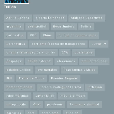
Temas
Abrí la Cancha
alberto fernandez
Apiladas Deportivas
argentina
axel kicillof
Boca Juniors
Bolivia
Carlos Aira
CGT
China
ciudad de buenos aires
Coronavirus
corriente federal de trabajadores
COVID-19
cristina fernandez de kirchner
CTA
cuarentena
despidos
deuda externa
elecciones
emilia trabucco
estados unidos
evo morales
Feas Sucias y Malas
FMI
Frente de Todos
Fuentes Seguras
hector amichetti
Horacio Rodríguez Larreta
inflación
islas malvinas
Javier Milei
mauricio macri
milagro sala
Milei
pandemia
Panorama sindical
paritarias
paro
peronismo
principal